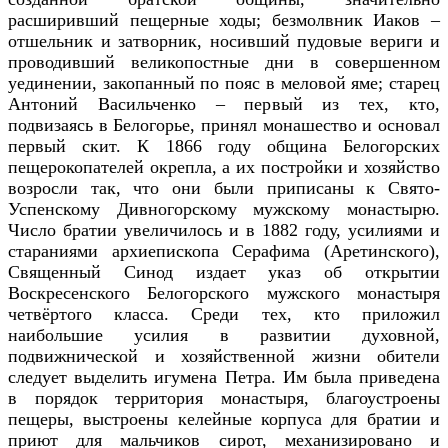
расширивший пещерные ходы; безмолвник Иаков –
отшельник и затворник, носивший пудовые вериги и
проводивший великопостные дни в совершенном
уединении, закопанный по пояс в меловой яме; старец
Антоний Васильченко – первый из тех, кто,
подвизаясь в Белогорье, принял монашество и основал
первый скит. К 1866 году община Белогорских
пещерокопателей окрепла, а их постройки и хозяйство
возросли так, что они были приписаны к Свято-
Успенскому Дивногорскому мужскому монастырю.
Число братии увеличилось и в 1882 году, усилиями и
стараниями архиепископа Серафима (Аретинского),
Священный Синод издает указ об открытии
Воскресенского Белогорского мужского монастыря
четвёртого класса. Среди тех, кто приложил
наибольшие усилия в развитии духовной,
подвижнической и хозяйственной жизни обители
следует выделить игумена Петра. Им была приведена
в порядок территория монастыря, благоустроены
пещеры, выстроены келейные корпуса для братии и
приют для мальчиков сирот, механизировано и