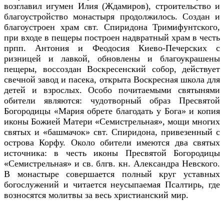
возглавил игумен Илия (Ждамиров), строительство и
благоустройство монастыря продолжилось. Создан и
благоустроен храм свт. Спиридона Тримифунтского,
при входе в пещеры построен надвратный храм в честь
прпп. Антония и Феодосия Киево-Печерских с
ризницей и лавкой, обновлены и благоукрашены
пещеры, воссоздан Воскресенский собор, действует
свечной завод и пасека, открыта Воскресная школа для
детей и взрослых. Особо почитаемыми святынями
обители являются: чудотворный образ Пресвятой
Богородицы «Мария обрете благодать у Бога» и копия
иконы Божией Матери «Семистрельная», мощи многих
святых и «башмачок» свт. Спиридона, привезенный с
острова Корфу. Около обители имеются два святых
источника: в честь иконы Пресвятой Богородицы
«Семистрельная» и св. блгв. кн. Александра Невского.
В монастыре совершается полный круг уставных
богослужений и читается неусыпаемая Псалтирь, где
возносятся молитвы за весь христианский мир.