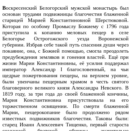
В
оскресенский Белогорский мужской монастырь был
основан трудами подвижницы благочестия блаженной
старицей Марией Константиновной Шерстюковой.
Которая по особому Промыслу Божиему с 1796 года
приступила к копанию меловых пещер в селе
Белогорье Острогожского уезда Воронежской
губернии. Избрав себе такой путь спасения души через
покаяние, она, с Божией помощью, смогла преодолеть
предубеждения земляков и гонения властей. Ещё при
жизни Марии Константиновны, её усилия поддержал
император Александр I благословенный, на чьи
щедрые пожертвования пещеры, на верхнем уровне,
были увенчаны пещерным храмом в честь святого
благоверного великого князя Александра Невского. В
1819 году, за три года до своей блаженной кончины,
Мария Константиновна присутствовала на его
торжественном освящении. По смерти блаженной
Марии, пещерокопание было продолжено рядом
известных подвижников благочестия. Таковы были:
старец Иоанн Алексеевич Тищенко, первый староста
созданной братской общины, значительно