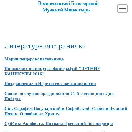
Воскресенский Белогорский
Мужской Монастырь
Литературная страничка
Мария пещерокопательница
Положение о конкурсе фотографий "ЛЕТНИЕ
КАНИКУЛЫ 2016"
Поздравление в Неделю свв. жен-мироносиц
Слово по случаю празднования 71-й годовщины Дня
Победы
Свт. Серафим Богучарский и Софийский. Слово в Великий
Пяток. О любви ко Христу.
Суббота Акафиста. Похвала Пресвятой Богородицы