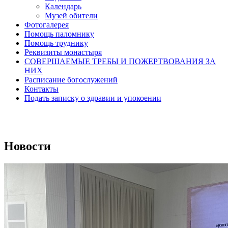
Календарь
Музей обители
Фотогалерея
Помощь паломнику
Помощь труднику
Реквизиты монастыря
СОВЕРШАЕМЫЕ ТРЕБЫ И ПОЖЕРТВОВАНИЯ ЗА
НИХ
Расписание богослужений
Контакты
Подать записку о здравии и упокоении
Новости