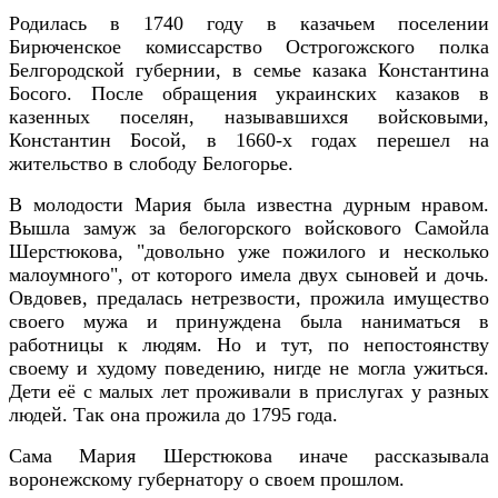
Родилась в 1740 году в казачьем поселении
Бирюченское комиссарство Острогожского полка
Белгородской губернии, в семье казака Константина
Босого. После обращения украинских казаков в
казенных поселян, называвшихся войсковыми,
Константин Босой, в 1660-х годах перешел на
жительство в слободу Белогорье.
В молодости Мария была известна дурным нравом.
Вышла замуж за белогорского войскового Самойла
Шерстюкова, "довольно уже пожилого и несколько
малоумного", от которого имела двух сыновей и дочь.
Овдовев, предалась нетрезвости, прожила имущество
своего мужа и принуждена была наниматься в
работницы к людям. Но и тут, по непостоянству
своему и худому поведению, нигде не могла ужиться.
Дети её с малых лет проживали в прислугах у разных
людей. Так она прожила до 1795 года.
Сама Мария Шерстюкова иначе рассказывала
воронежскому губернатору о своем прошлом.