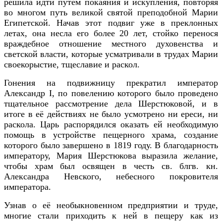
решила идти путем покаяния и искупления, повторяя
во многом путь великой святой преподобной Марии
Египетской. Начав этот подвиг уже в преклонных
летах, она несла его более 20 лет, стойко перенося
враждебное отношение местного духовенства и
светской власти, которые усматривали в трудах Марии
своекорыстие, тщеславие и раскол.
Гонения на подвижницу прекратил император
Александр I, по повелению которого было проведено
тщательное рассмотрение дела Шерстюковой, и в
итоге в её действиях не было усмотрено ни ереси, ни
раскола. Царь распорядился оказать ей необходимую
помощь в устройстве пещерного храма, создание
которого было завершено в 1819 году. В благодарность
императору, Мария Шерстюкова выразила желание,
чтобы храм был освящен в честь св. блгв. кн.
Александра Невского, небесного покровителя
императора.
Узнав о её необыкновенном предприятии и труде,
многие стали приходить к ней в пещеру как из