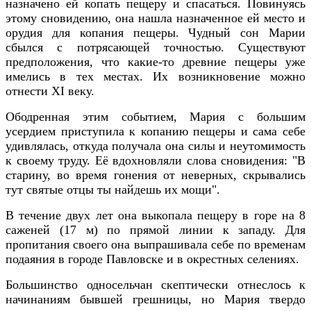
назначено ей копать пещеру и спасаться. Повинуясь
этому сновидению, она нашла назначенное ей место и
орудия для копания пещеры. Чудный сон Марии
сбылся с потрясающей точностью. Существуют
предположения, что какие-то древние пещеры уже
имелись в тех местах. Их возникновение можно
отнести XI веку.
Ободренная этим событием, Мария с большим
усердием приступила к копанию пещеры и сама себе
удивлялась, откуда получала она силы и неутомимость
к своему труду. Её вдохновляли слова сновидения: "В
старину, во время гонения от неверных, скрывались
тут святые отцы ты найдешь их мощи".
В течение двух лет она выкопала пещеру в горе на 8
саженей (17 м) по прямой линии к западу. Для
пропитания своего она выпрашивала себе по временам
подаяния в городе Павловске и в окрестных селениях.
Большинство односельчан скептически отнеслось к
начинаниям бывшей грешницы, но Мария твердо