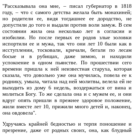
"Рассказывала она мне, – писал губернатор в 1818
году, – что с самого детства желала быть монахиней;
но родители ее, видя тогдашнее ее дородство, не
допустили до того и выдали против воли замуж. В сем
состоянии жила она несколько лет в согласии и
изобилии. Но после первых ее родов злые золовки
испортили ее и мужа, так что они лет 10 были как в
исступлении, тосковали, кричали, бегали по лесам
босые и в рубищах, даже зимою, и находили
успокоение в одном пьянстве. По прошествии сего
времени пришла к ней неизвестная старуха, которая
сказала, что довольно уже она мучилась, повела ее к
роднику, умыла, читала над ней молитвы, велела ей не
выходить из дому 6 недель, воздержаться от вина и
молиться Богу. То же сделала она и с мужем ее, и они
вдруг опять пришли в прежнее здоровое положение,
жили вместе лет 10, прижили много детей и, наконец,
она овдовела".
Удручаясь крайней бедностью и терпя поношение и
презрение, даже от родных своих, она, как блудный