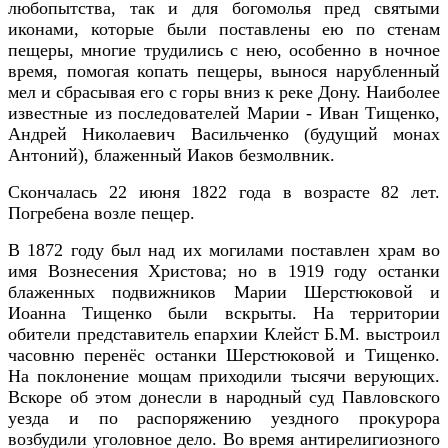
любопытства, так и для богомолья пред святыми
иконами, которые были поставлены ею по стенам
пещеры, многие трудились с нею, особенно в ночное
время, помогая копать пещеры, вынося нарубленный
мел и сбрасывая его с горы вниз к реке Дону. Наиболее
известные из последователей Марии - Иван Тищенко,
Андрей Николаевич Васильченко (будущий монах
Антоний), блаженный Иаков безмолвник.
Скончалась 22 июня 1822 года в возрасте 82 лет.
Погребена возле пещер.
В 1872 году был над их могилами поставлен храм во
имя Вознесения Христова; но в 1919 году останки
блаженных подвижников Марии Шерстюковой и
Иоанна Тищенко были вскрыты. На территории
обители представитель епархии Клейст Б.М. выстроил
часовню перенёс останки Шерстюковой и Тищенко.
На поклонение мощам приходили тысячи верующих.
Вскоре об этом донесли в народный суд Павловского
уезда и по распоряжению уездного прокурора
возбудили уголовное дело. Во время антирелигиозного