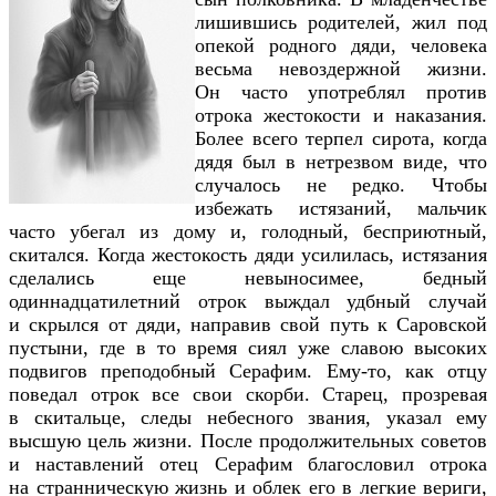
лишившись родителей, жил под
опекой родного дяди, человека
весьма невоздержной жизни.
Он часто употреблял против
отрока жестокости и наказания.
Более всего терпел сирота, когда
дядя был в нетрезвом виде, что
случалось не редко. Чтобы
избежать истязаний, мальчик
часто убегал из дому и, голодный, бесприютный,
скитался. Когда жестокость дяди усилилась, истязания
сделались еще невыносимее, бедный
одиннадцатилетний отрок выждал удбный случай
и скрылся от дяди, направив свой путь к Саровской
пустыни, где в то время сиял уже славою высоких
подвигов преподобный Серафим. Ему-то, как отцу
поведал отрок все свои скорби. Старец, прозревая
в скитальце, следы небесного звания, указал ему
высшую цель жизни. После продолжительных советов
и наставлений отец Серафим благословил отрока
на странническую жизнь и облек его в легкие вериги,