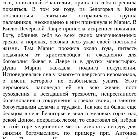
сын, описанный Евангелии, пришла в себя и решила
покаяться. В том же году, из Белогорья в Киев
поклониться святыням отправилась группа
паломников, неожиданно к ним примкнула и Мария. В
Киево-Печерской Лавре принесла искреннее покаяние
Богу, обличив себя во всех своих многочисленных
грехах и пороках, осознав весь ужас своей постылой
жизни. Там Мария прожила около года, питаясь
подаянием от христолюбцев и ежедневно для
богомолия бывая в Лавре и в других монастырях.
Душа Марии жаждала подвига искупления.
Исповедовалась она у какого-то лаврского иеромонаха,
о имени которого не озаботилась узнать. Этот
иеромонах, заповедал ей на всю жизнь пост
сухоядения и всегдашней трезвости, непрестанного
болезнования и сокрушения о грехах своих, и занятия
богоугодными делами и трудами. Так как он бывал еще
бельцом в селе Белогорье и знал о меловых горах над
рекой Доном, покрытых лесом, то советовал ей, избрав
в этой горе уединенное место, ископать пещеру для
занятия богомыслием, по примеру прп. Антония