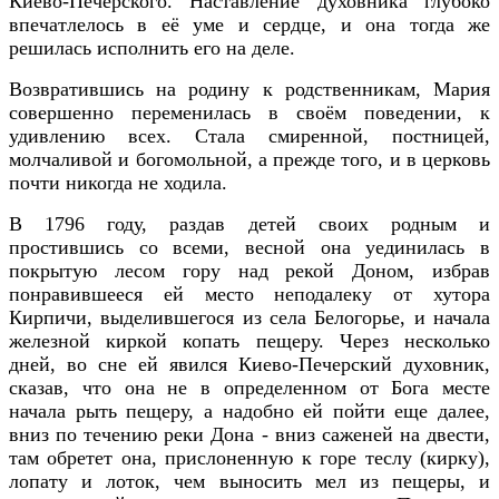
Киево-Печерского. Наставление духовника глубоко
впечатлелось в её уме и сердце, и она тогда же
решилась исполнить его на деле.
Возвратившись на родину к родственникам, Мария
совершенно переменилась в своём поведении, к
удивлению всех. Стала смиренной, постницей,
молчаливой и богомольной, а прежде того, и в церковь
почти никогда не ходила.
В 1796 году, раздав детей своих родным и
простившись со всеми, весной она уединилась в
покрытую лесом гору над рекой Доном, избрав
понравившееся ей место неподалеку от хутора
Кирпичи, выделившегося из села Белогорье, и начала
железной киркой копать пещеру. Через несколько
дней, во сне ей явился Киево-Печерский духовник,
сказав, что она не в определенном от Бога месте
начала рыть пещеру, а надобно ей пойти еще далее,
вниз по течению реки Дона - вниз саженей на двести,
там обретет она, прислоненную к горе теслу (кирку),
лопату и лоток, чем выносить мел из пещеры, и