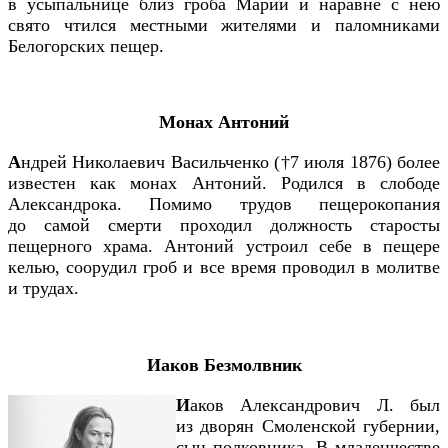
в усыпальнице близ гроба Марии и наравне с нею
свято чтился местными жителями и паломниками
Белогорских пещер.
Монах Антоний
А
ндрей Николаевич Васильченко (†7 июля 1876) более
известен как монах Антоний. Родился в слободе
Александрока. Помимо трудов пещерокопания
до самой смерти проходил должность старосты
пещерного храма. Антоний устроил себе в пещере
келью, соорудил гроб и все время провод
ил
в молитве
и трудах.
Иаков Безмолвник
И
аков Александрович Л. был
из дворян Смоленской губернии,
сын полковника. В младенчестве