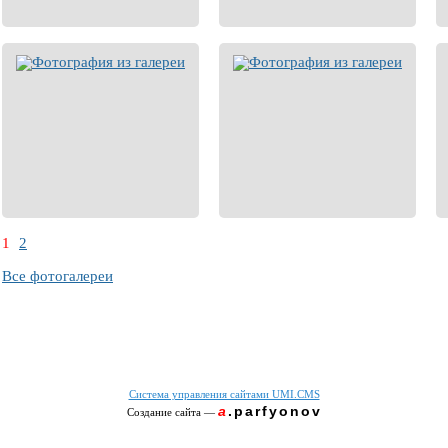
1
2
Все фотогалереи
Система управления сайтами UMI.CMS
a
.parfyonov
Создание сайта
—