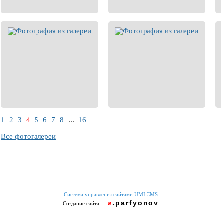
1
2
3
4
5
6
7
8
...
16
Все фотогалереи
Система управления сайтами UMI.CMS
a
.parfyonov
Создание сайта
—