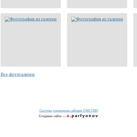
Все фотогалереи
Система управления сайтами UMI.CMS
a
.parfyonov
Создание сайта
—