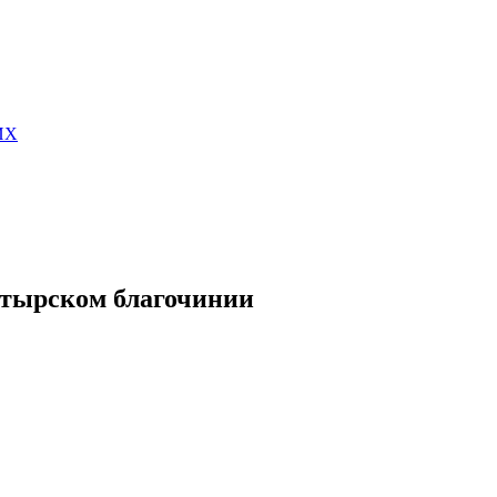
ИХ
стырском благочинии